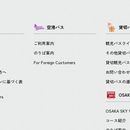
空港バス
貸切
ご利用案内
観光バスラ
のりば案内
その他貸切
For Foreign Customers
貸切観光バス
方へ
お問い合わ
ンに基づく表
貸切バスの
OSAK
rs
OSAKA SKY
コース紹介