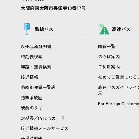
大阪府東大阪市長栄寺19番17号
路線バス
高速バス
WEB延着証明書
路線一覧
時刻表検索
のりば案内
経路・運賃検索
ご利用案内
接近情報
初めてご乗車になる
路線別運賃一覧表
高速バスガイドライ
示
路線系統図
For Foreign Custome
駅前のりば
定期券／PiTaPaカード
接近情報メールサービス
通過時刻表