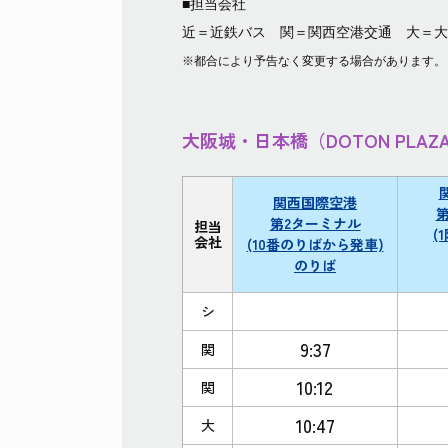
■担当会社
近＝近鉄バス 関＝関西空港交通 大＝大
※都合により予告なく変更する場合があります。
大阪城・日本橋（DOTON PLA
関西国際空港
第2ターミナル
担当
(
会社
(10番のりばから発車)
のりば
シ
9:37
関
10:12
関
10:47
大