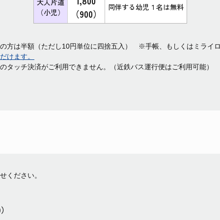
1,800
大人片道
同伴する幼児１名は無料
（小児）
（900）
の方は半額（ただし10円単位に四捨五入） ※手帳、もしくはミライロ
ただけます。
のタッチ決済がご利用できません。（近鉄バス運行便はご利用可能）
せください。
0）