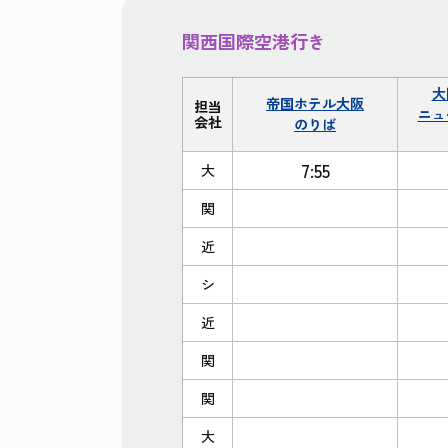
関西国際空港行き
大
帝国ホテル大阪
担当
ニュ
会社
のりば
7:55
大
関
近
シ
近
関
関
大