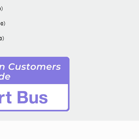
0）
：00）
00）