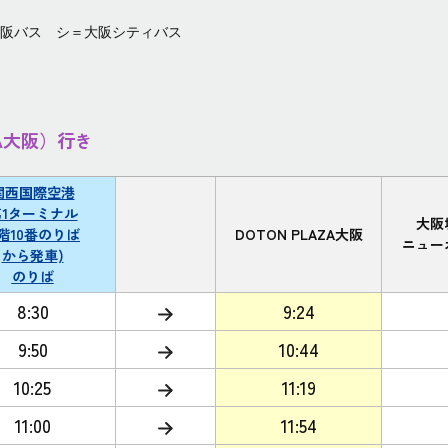
阪バス シ＝大阪シティバス
ZA大阪）行き
関西国際空港
第1ターミナル
大阪
1階10番のりば
DOTON PLAZA大阪
ニュー
から発車)
のりば
8:30
9:24
9:50
10:44
10:25
11:19
11:00
11:54