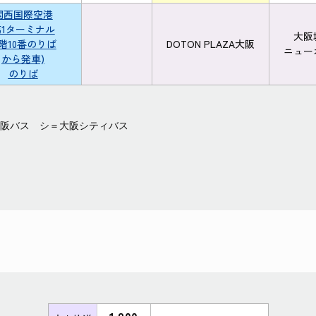
関西国際空港
第1ターミナル
大阪
1階10番のりば
DOTON PLAZA大阪
ニュー
から発車)
のりば
阪バス シ＝大阪シティバス