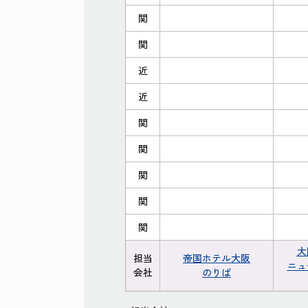
関
関
近
近
関
関
関
関
関
大
担当
帝国ホテル大阪
ニュ
会社
のりば