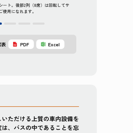
シート。後部2列（8席）は回転してサ
大型車と同じ快適なシート。後
ご使用になれます。
ロンシートとしてもご使用にな
席表
PDF
Excel
しいただける上質の車内設備を
室は、バスの中であることを忘