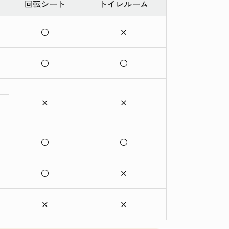
回転
シート
トイレ
ルーム
○
×
○
○
×
×
○
○
○
×
×
×