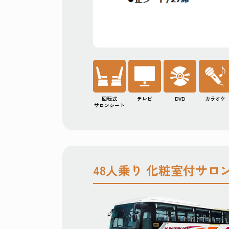
大きな荷
回転式
テレビ
DVD
カラオケ
サロンシート
48人乗り 化粧室付サロ