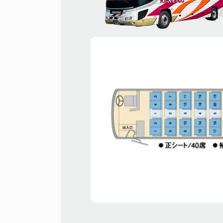
回転式
居住性を
用。大型
れにくい