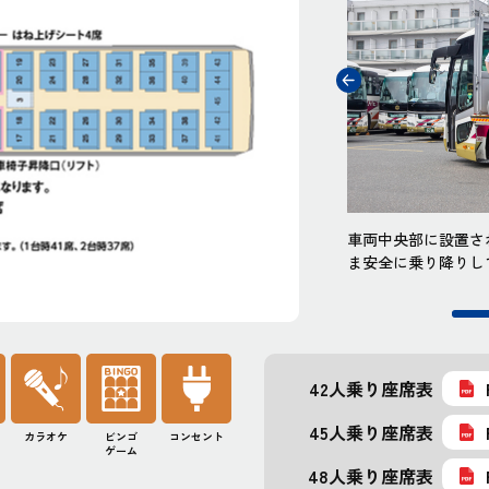
トと固定装置により、最大で2台の車椅子をご利用
車両中央部に設置さ
ます。また各席にはコンセントも装備していま
ま安全に乗り降りし
42人乗り座席表
45人乗り座席表
カラオケ
ビンゴ
コンセント
ゲーム
48人乗り座席表