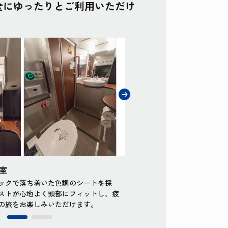
全にゆったりとご利用いただけ
室
回転式サロンシート
ックで落ち着いた色調のシートを採
居住性を重視したシックで落ち
ストが心地よく頭部にフィットし、疲
用。大型のヘッドレストが心地
の旅をお楽しみいただけます。
れにくい姿勢でバスの旅をお楽