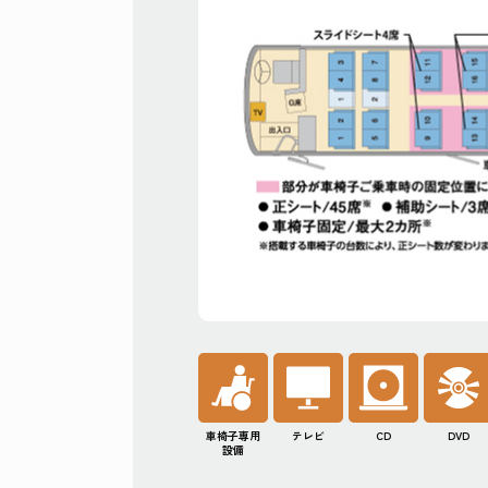
専用シー
いただけ
す。
車椅子専用
テレビ
CD
DVD
設備