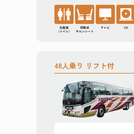
化粧室
回転式
テレビ
CD
（トイレ）
サロンシート
48人乗り リフト付