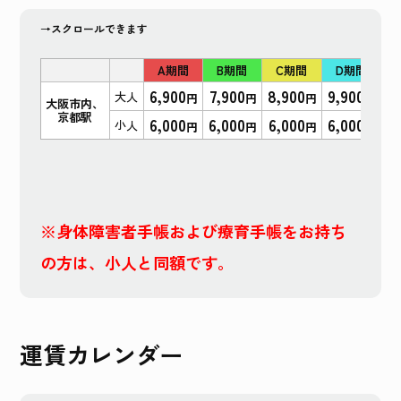
→スクロールできます
A期間
B期間
C期間
D期間
6,900
7,900
8,900
9,900
10
大人
円
円
円
円
大阪市内、
京都駅
6,000
6,000
6,000
6,000
8
小人
円
円
円
円
※身体障害者手帳および療育手帳をお持ち
の方は、小人と同額です。
運賃カレンダー