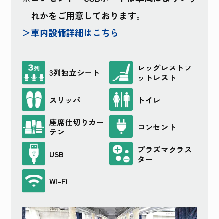
れかをご用意しております。
＞車内設備詳細はこちら
レッグレストフ
3列独立シート
ットレスト
スリッパ
トイレ
座席仕切りカー
コンセント
テン
プラズマクラス
USB
ター
Wi-Fi