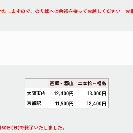
いたしますので、のりばへは余裕を持ってお越しください。お
西郷～郡山
二本松～福島
12,400
13,000
大阪市内
円
円
11,900
12,400
京都駅
円
円
月30日(日)で終了いたしました。